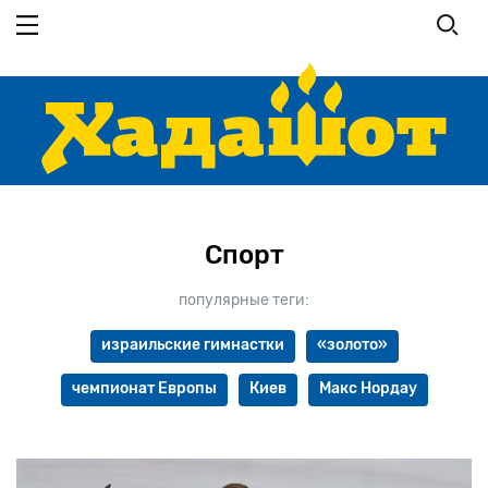
Перейти
к
основному
содержанию
Спорт
популярные теги:
израильские гимнастки
«золото»
чемпионат Европы
Киев
Макс Нордау