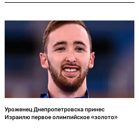
известные
в
свое
время
еврейские
футбольные
клубы.
Уроженец Днепропетровска принес
Израилю первое олимпийское «золото»