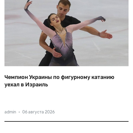
Чемпион Украины по фигурному катанию
уехал в Израиль
23-летний
харьковчанин
Владимир
Беликов
admin
•
06 августа 2026
катается
с
шести
лет,
с
2014
года
участвует
в
крупных
международных
соревнованиях.