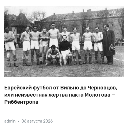
Еврейский футбол от Вильно до Черновцов,
или неизвестная жертва пакта Молотова —
Риббентропа
Оккупировав
страны
Балтии,
а
также
восточную
admin
•
06 августа 2026
Польшу
и
Буковины,
советская
власть
закрыла