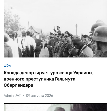
Кипре,
созданных
правительством
Ее
Величества
для
содержания
нелегальных
мигрантов,
следо
ШОА
Канада депортирует уроженца Украины,
военного преступника Гельмута
Оберлендера
Admin UAT
•
09 августа 2026
Будущий член айнзацкоманды Оберлендер родился
15 февраля 1924 года в селе Молочанск
Запорожской области в семье немецкого