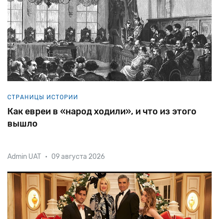
СТРАНИЦЫ ИСТОРИИ
Как евреи в «народ ходили», и что из этого
вышло
Admin UAT
•
09 августа 2026
Российская империя в середине XIX века едва ли
относилась к числу передовых стран своего
времени. Крестьяне, составлявшие более 90%
населения, в подавляющем большинстве были
области внешней политики Росс
крепостными. В