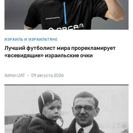
ИЗРАИЛЬ И ИЗРАИЛЬТЯНЕ
Лучший футболист мира прорекламирует
«всевидящие» израильские очки
Admin UAT
•
09 августа 2026
Капитан сборной Аргентины, обладатель
«Бриллиантового мяча» как лучший футболист
планеты, Лионель Месси примет участие в
продвижении гаджета MyEye, созданного для
слепым и слабовидящим. Крохотн
помощи