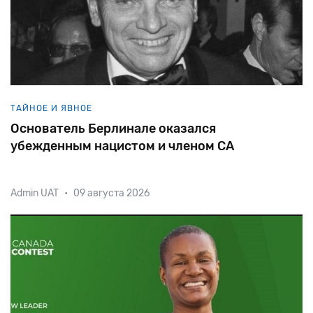
ТАЙНОЕ И ЯВНОЕ
Основатель Берлинале оказался
убежденным нацистом и членом СА
Admin UAT
•
09 августа 2026
В 1950 году уроженец Белоруссии, кинооператор и
офицер армии США еврей Оскар Мортай лоббировал
перед американской военной администрацией
идею учреждения Берлинского международного
кинофестиваля. Решение было положитель