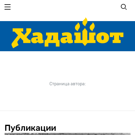
Перейти
к
основному
содержанию
Страница автора:
Публикации