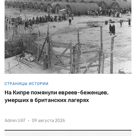
СТРАНИЦЫ ИСТОРИИ
На Кипре помянули евреев-беженцев,
умерших в британских лагерях
Admin UAT
•
09 августа 2026
Более
50 000
евреев
прошли
с
августа
1946-го
по
январь
1949
года
через
12
британских
лагерей
на