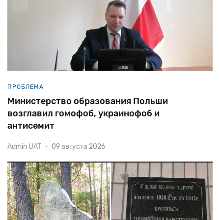
ПРОБЛЕМА
Министерство образования Польши
возглавил гомофоб, украинофоб и
антисемит
Admin UAT
•
09 августа 2026
Д-р юридических наук, преподаватель
Католического университета Люблина Пшемыслав
Чарнек в политике относительно недавно. Впрочем,
карьеру его можно назвать стремительной. В 2015-м
воеводой Люблина, четы
доцента избрали