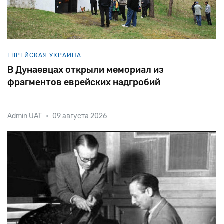
ЕВРЕЙСКАЯ УКРАИНА
В Дунаевцах открыли мемориал из
фрагментов еврейских надгробий
Admin UAT
•
09 августа 2026
Как и во многих других украинских городах, жители
Дунаевец Хмельницкой области десятилетиями
топтали (в буквальном смысле этого слова)
еврейскую память. Не по своей, впрочем, воле.
кладбище было разрушено пол
Еврейское