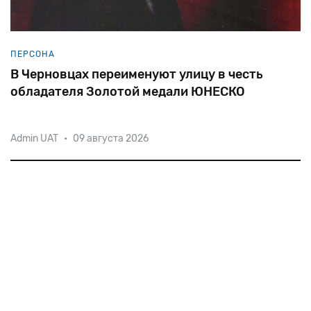
ПЕРСОНА
В Черновцах переименуют улицу в честь
обладателя Золотой медали ЮНЕСКО
Admin UAT
•
09 августа 2026
Идея возникла у депутатов Черновицкого
городского совета, предложивших переименовать
улицу Пролетарскую в честь земляка —
выдающегося пианиста и композитора Иосифа
Эльгисера,
работавшего с такими титанами, как Мстислав