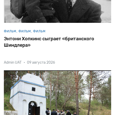
ФИЛЬМ, ФИЛЬМ, ФИЛЬМ
Энтони Хопкинс сыграет «британского
Шиндлера»
Admin UAT
•
09 августа 2026
Скончавшийся в 2015-м году сэр Николас Уинтон
известен спасением 669 еврейских детей из
оккупированной немцами Чехословакии. Николас
родился в семье немецких евреев, эмигрировавших
Великобританию, где они приняли
в