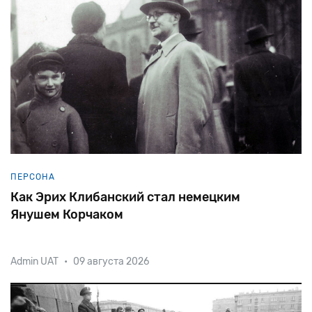
происхождения. Собственно, Молочанском
основанное немецкими
колонистами-меннонитами поселе
ПЕРСОНА
Как Эрих Клибанский стал немецким
Янушем Корчаком
Admin UAT
•
09 августа 2026
Почти 30 лет назад немецкий художник Гюнтер
Демниг инициировал проект Stolpersteine, или
«Камни Преткновения». Это куб со стороной 10 см,