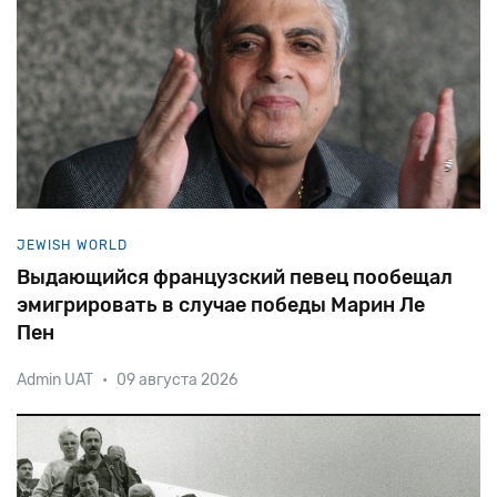
по середину XX века — на этом языке созд
XIX
JEWISH WORLD
Выдающийся французский певец пообещал
эмигрировать в случае победы Марин Ле
Пен
Admin UAT
•
09 августа 2026
Известный французский шансонье Энрико Масиас,
продавший за свою карьеру более 60 000 000
дисков, объявил, что уедет (возможно, в Израиль),
если после президентских выборов 2022 года
лидер уль