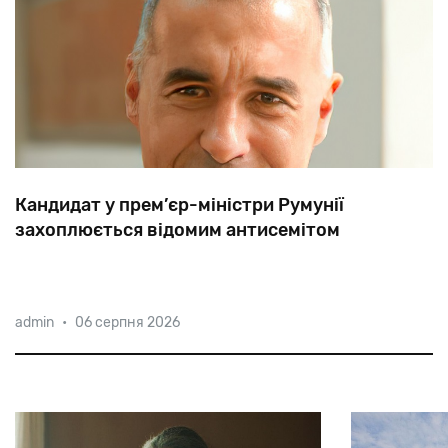
Кандидат у прем’єр-міністри Румунії
захоплюється відомим антисемітом
Почесний
президент
партії
AUR
Калін
Джорджеску
admin
•
06 серпня 2026
заявив,
що
фашист
і
антисеміт,
лідер
легіонерів
Корнеліу
Кодряну
«боровся
за
моральність
людини».