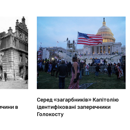
«Єдиної
Росії»
В'ячеслав
Лисаков.
Серед «загарбників» Капітолію
ичини в
ідентифіковані заперечники
Голокосту
ї на уламках
У числі учасників протесту був Нік