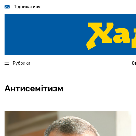
Перейти
до
Підписатися
основного
вмісту
Рубрики
С
Антисемітизм