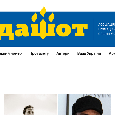
АСОЦІАЦІ
ГРОМАДСЬК
ОБЩИН УК
віжий номер
Про газету
Автори
Ваад України
Арх