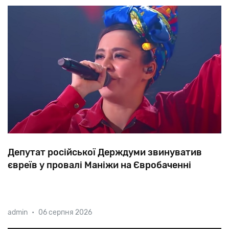
Депутат російської Держдуми звинуватив
євреїв у провалі Маніжи на Євробаченні
«Cвиню
росіянам,
у
вигляді
бидловатої
таджицької
admin
•
06 серпня 2026
лупатої
жінки,
яка
стібається
над
російськими
жінками,
підклали
євреї»,
—
написав
депутат
від