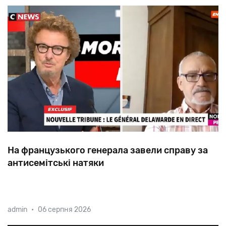
На французького генерала завели справу за
антисемітські натяки
Улюблені теми колишнього голови департаменту
admin
•
06 серпня 2026
розвідки і радіоелектронної боротьби генерала
Домініка Делаварда — «єврейський контроль» над