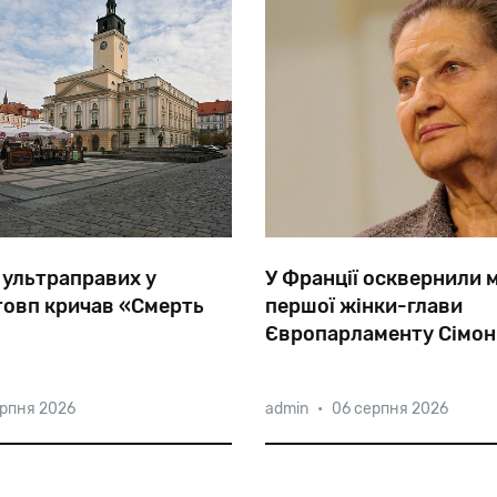
 ультраправих у
У Франції осквернили 
товп кричав «Смерть
першої жінки-глави
Європарламенту Сімон
лежності
Польщі
на
мітингу
Ув'язнена Освенцима і Бер
ерпня 2026
admin
•
06 серпня 2026
овп
скандував
«Смерть
Бельзена. Перша жінка-го
ехто
кричав:
«Полін
—
ні,
Європарламенту. Член фра
к».
Академії безсмертних. Це в
Сімону Вейль.