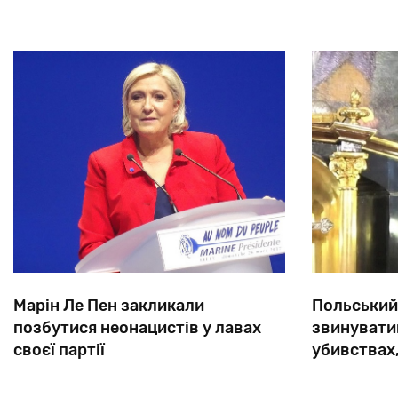
Марін Ле Пен закликали
Польський
позбутися неонацистів у лавах
звинуватив
своєї партії
убивствах
Марін Ле Пен так старанно працює
Батько Таде