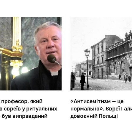
світовими ЗМІ, агресивні задуми НАТО і боротьба з
» Росії та Китаю.
«очерненням
 професор, який
«Антисемітизм — це
 євреїв у ритуальних
нормально». Євреї Гал
, був виправданий
довоєнній Польщі
уш Гузь з Люблінського
Коли після Першої світово