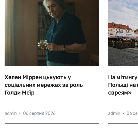
Хелен Міррен цькують у
На мітингу
соціальних мережах за роль
Польщі на
Голди Меїр
євреям»
Одна з найбільш титулованих акторок
У
День
неза
admin
•
06 серпня 2026
admin
•
06 с
світового кінематографу
в
Каліші
нат
неодноразово відвідувала Ізраїль,
євреям»,
а
д
критикуючи активістів, які закликають
Польща
—
та
до культурного