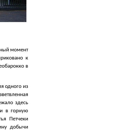
нный момент
риковано к
еобарокко в
я одного из
зветвленная
ежало здесь
ги в горную
ья Петчеки
ину добычи