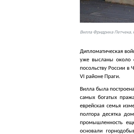
Вилла Фридриха Петчека, 
Дипломатическая вой
уже высланы около 
посольству России в 
VI районе Праги.
Вилла была построен
самых богатых пража
еврейская семья изм
полтора десятка дом
промышленность еще
основали горнодоб