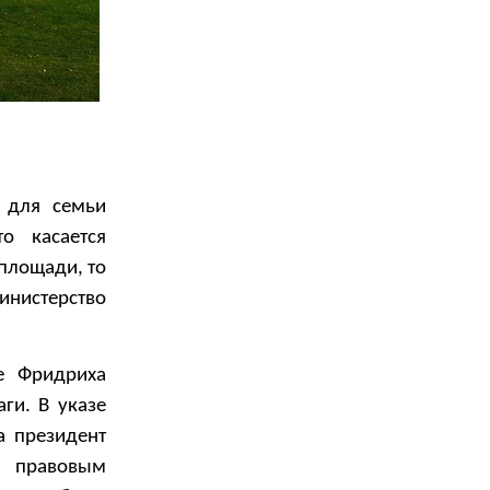
 для семьи
о касается
площади, то
нистерство
е Фридриха
ги. В указе
а президент
 правовым