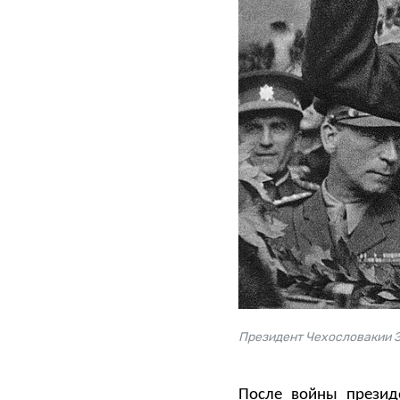
Президент Чехословакии Э
После войны презид