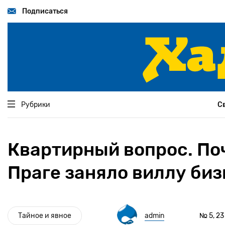
Перейти
к
Подписаться
основному
содержанию
Рубрики
С
Квартирный вопрос. По
Праге заняло виллу би
Тайное и явное
admin
№ 5, 23