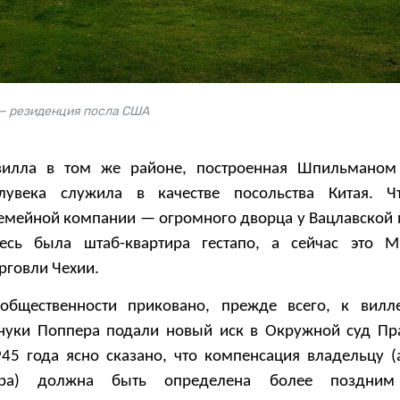
 — резиденция посла США
 вилла в том же районе, построенная Шпильманом
лувека служила в качестве посольства Китая. Чт
семейной компании — огромного дворца у Вацлавской 
сь была штаб-квартира гестапо, а сейчас это Ми
рговли Чехии.
общественности приковано, прежде всего, к вилл
внуки Поппера подали новый иск в Окружной суд Пра
45 года ясно сказано, что компенсация владельцу (
ра) должна быть определена более поздним