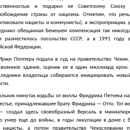
обственностью и подарил ее Советскому Союзу 
свобождение страны от нацизма. Отметим, что реч
ктиковали нацисты и коммунисты), а экспроприации, 
Однако обещанная Бенешем компенсация так никогд
и разместилось посольство СССР, а в 1991 году 
ийской Федерации.
 Иржи Поппера подала в суд на правительство Чехии,
военное здание, оценив ее в один миллиард крон.
следники владельца собираются инициировать новы
сти.
кольких минутах ходьбы от виллы Фридриха Петчека на
стье, принадлежавшее брату Фридриха — Отто. Тот же
создал здесь своеобразный Версаль в миниатюре
то умер еще до войны, в годы оккупации в доме с 
 нацисты, а потом правительство Чехословакии п