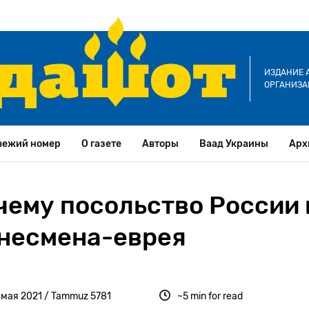
ИЗДАНИЕ 
ОРГАНИЗА
вежий номер
О газете
Авторы
Ваад Украины
Арх
чему посольство России 
знесмена-еврея
 мая 2021 / Tammuz 5781
~5 min for read