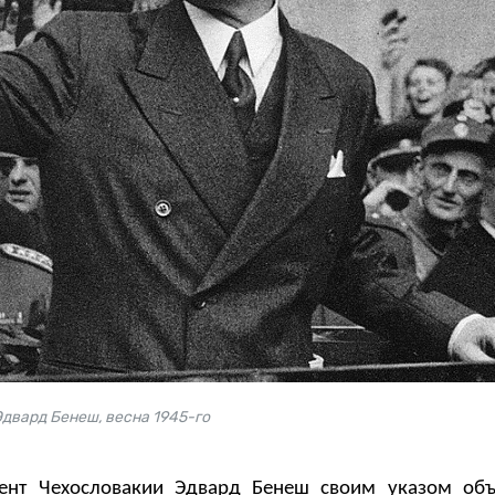
двард Бенеш, весна 1945-го
ент Чехословакии Эдвард Бенеш своим указом объ