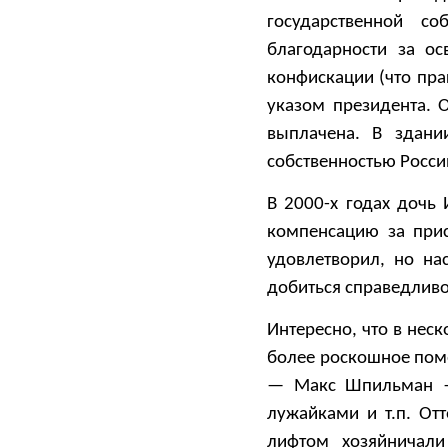
государственной с
благодарности за о
конфискации (что пра
указом президента. 
выплачена. В здани
собственностью Росс
В 2000-х годах дочь
компенсацию за прис
удовлетворил, но на
добиться справедливо
Интересно, что в нес
более роскошное поме
— Макс Шпильман — 
лужайками и т.п. От
лифтом хозяйничали