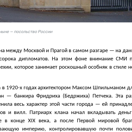
ныне — посольство России
на между Москвой и Прагой в самом разгаре — на да
сорока дипломатов. На этом фоне внимание СМИ п
Чехии, которое занимает роскошный особняк в стиле н
а в 1920-х годах архитектором Максом Шпильманом дл
н — банкира Фридриха (Бедржиха) Петчека. Эта ра
енила весь характер этой части города — ей принадл
ов и вилл. Патриарх клана начал вкладывать день
 в конце XIX века, а после Первой мировой брат
ывающую империю, контролировавшую почти полов