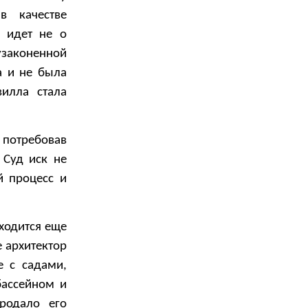
в качестве
ь идет не о
узаконенной
а и не была
вилла стала
 потребовав
 Суд иск не
й процесс и
ходится еще
 архитектор
 с садами,
бассейном и
родало его