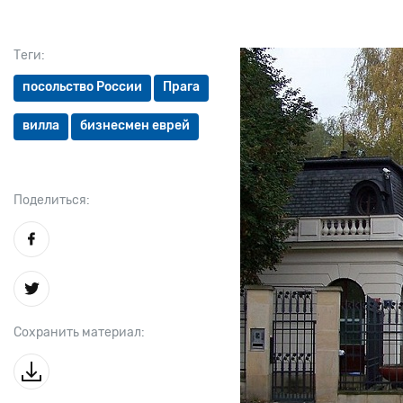
Теги:
посольство России
Прага
вилла
бизнесмен еврей
Поделиться:
Сохранить материал: