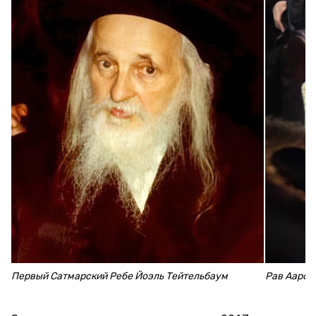
Первый Сатмарский Ребе Йоэль Тейтельбаум
Рав Аарон