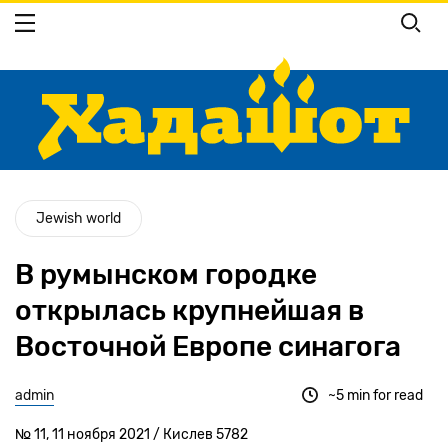
Перейти
к
основному
содержанию
Jewish world
В румынском городке
открылась крупнейшая в
Восточной Европе синагога
admin
~5 min for read
№ 11, 11 ноября 2021 / Кислев 5782