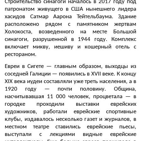
Строительство синагоги началось в 2017 году под
патронатом живущего в США нынешнего лидера
хасидов Сатмар Аарона Тейтельбаума. Здание
расположено рядом с памятником жертвам
Холокоста, возведенного на месте Большой
синагоги, разрушенной в 1944 году. Комплекс
включает микву, иешиву и кошерный отель с
рестораном.
Евреи в Сигете — главным образом, выходцы из
соседней Галиции — появились в XVII веке. К концу
XIX века иудеи составляли уже треть населения, а в
1920 году — почти половину. Община,
насчитывавшая 11 000 человек, процветала — в
городке проходили выставки еврейских
художников, работали еврейские спортивные
клубы, издавалось несколько газет и журналов, в
местном театре ставились еврейские пьесы,
выступали с лекциями видные еврейские