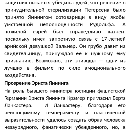
защитник пытается убедить судей, что решение о
принудительной стерилизации Петерсена было
принято Яннингом сотоварищи в виду якобы
умственной неполноценности Рудольфа. А
пожилой еврей был справедливо казнен,
поскольку имел запретную связь с 17-летней
арийской девушкой Вальнер. Он грубо давит на
свидетельницу, принуждая ее к нужному ему
признанию. Возможно, эти эпизоды
—
одни из
лучших в фильме по силе эмоционального
воздействия.
Прозрение
Эрнста Яннинга
На роль бывшего министра юстиции фашистской
Германии Эрнста Яннинга Крамер пригласил Берта
Ланкастера. И Ланкастеру, благодаря его
неистощимому темпераменту и пластической
выразительности удалось создать образ человека
незаурядного, фанатически убежденного, но, в