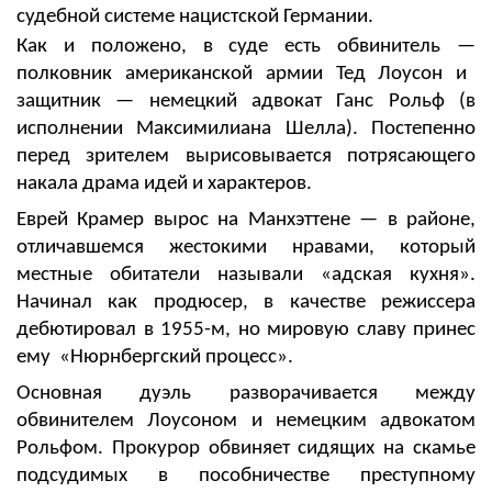
судебной системе нацистской Германии.
Как и положено, в суде есть обвинитель
—
полковник американской армии Тед Лоусон и
защитник
—
немецкий адвокат Ганс Рольф (в
исполнении
Максимилиана Шелла).
Постепенно
перед зрителем вырисовывается потрясающего
накала драма идей и характеров.
Еврей Крамер вырос на
Манхэттене — в районе,
отличавшемся жестокими нравами, который
местные обитатели называли «адская кухня».
Начинал как продюсер, в качестве режиссера
дебютировал в 1955-м, но
мировую славу принес
ему «Нюрнбергский процесс».
Основная дуэль разворачивается между
обвинителем Лоусоном и немецким адвокатом
Рольфом. Прокурор о
бвиняет сидящих на скамье
подсудимых в пособничестве преступному