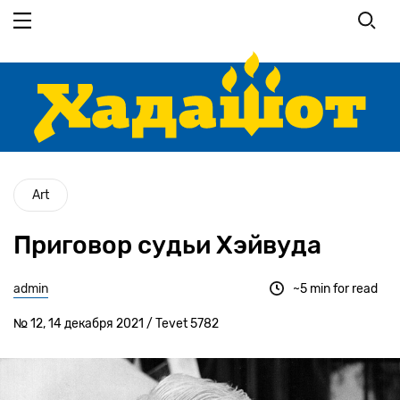
Перейти
к
основному
содержанию
Art
Приговор судьи Хэйвуда
admin
~5 min for read
№ 12, 14 декабря 2021 / Tevet 5782