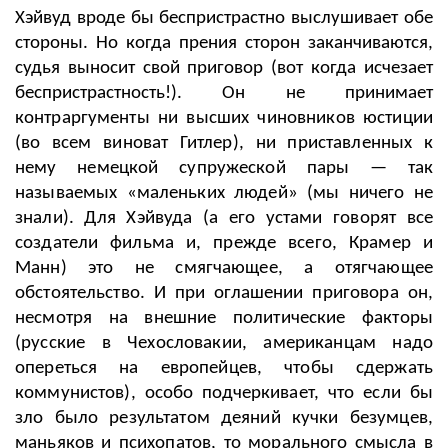
Хэйвуд вроде бы беспристрастно выслушивает обе
стороны. Но когда прения сторон заканчиваются,
судья выносит свой приговор (вот когда исчезает
беспристрастность!). Он не принимает
к
онтраргументы ни высших чиновников юстиции
(во всем виноват Гитлер), ни приставленных к
нему немецкой супружеской пары
—
так
называемых «маленьких людей» (мы ничего не
знали). Для Хэйвуда (а его устами говорят все
создатели фильма и, прежде всего, Крамер и
Манн) это не смягчающее, а отягчающее
обстоятельство. И при оглашении приговора он,
несмотря на внешние политические факторы
(русские в Чехословакии, американцам надо
опереться на европейцев, чтобы сдержать
коммунистов), особо подчеркивает, что если бы
зло было результатом деяний кучки безумцев,
маньяков и психопатов, то морального смысла в