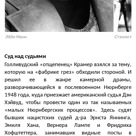
Эбби Манн
Стэнли Кр
Суд над судьями
Голливудский «отщепенец» Крамер взялся за тему,
которую на «фабрике грез» обходили стороной. И
решил ее в жанре камерной драмы,
разворачивающейся в послевоенном Нюрнберге
1948 года, куда
приезжает американский судья Дэн
Хэйвуд, чтобы провести один из так называемых
«малых Нюрнбергских процессов». Здесь судят
бывших нацистских судей д-ра Эрнста Яннинга,
Эмиля Хана, Вернера Лампе и Фридриха
Хофштеттера, занимавших видные посты в