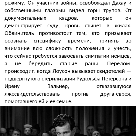
режиму
. Он участник войны, освобождал Дахау и
собственными глазами
видел
горы трупов. От
документальных кадров, которые он
демонстрирует суду, кровь стынет в жилах.
Обвинитель противостоит тем,
кто призывает
осознать специфику времени, принять во
внимание всю сложность положения и учесть,
что сейчас требуется завоевать симпатии немцев,
а не бередить старые раны. Перелом
происходит, когда
Лоусон вызывает свидетелей
—
подвергнутого стерилизации Рудольфа Петерсона и
Ирену Вальнер, отказавшуюся
лжесвидетельствовать против друга-еврея,
помогавшего ей и ее семье.