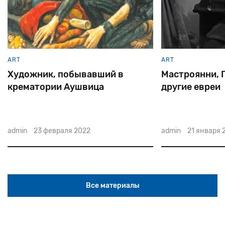
ART
ART
Мастроянни, Гассман, и
Еврейские ак
другие евреи
Катаева
admin
21 января 2022
admin
19 января 
Все материалы