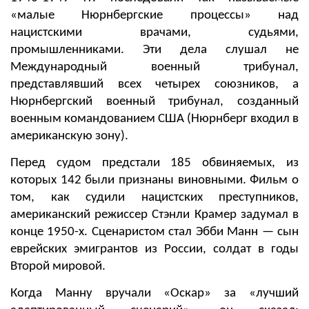
«
малые
Нюрнбергские процессы»
над
нацистскими врачами, судьями,
промышленниками. Э
ти дела слушал не
Международный военный трибунал,
представлявший всех четырех союзников, а
Нюрнбергский военный трибунал, созданный
военным командованием США (Нюрнберг входил в
американскую зону).
Перед судом предстали 185 обвиняемых, из
которых 142 были признаны виновными.
Фильм о
том, как судили нацистских преступников,
американский режиссер Стэнли Крамер
задумал в
конце 1950-х. Сценаристом стал
Эбби Манн — сын
еврейских эмигрантов из России, солдат в годы
Второй мировой.
Когда Манну вручали «Оскар» за
«лучший