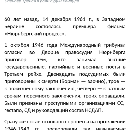
Спенсер Трейси в роли судьи Хейвуда
60 лет назад,
14 декабря 1961 г., в
Западном
Берлине состоялась премьера фильма
«Нюрнбергский процесс».
1 октября 1946 года Международный трибунал
огласил
во Дворце правосудия Нюрнберга
приговор тем, кто занимал высшие
государственные, партийные и военные посты в
Третьем рейхе. Двенадцать подсудимых были
приговорены к смерти (Борман — заочно), трое —
к пожизненному заключению, четверо — к разным
срокам тюремного заключения, троих оправдали.
Были признаны преступными организациями СС,
гестапо, СД и руководящий состав НСДАП.
Сразу же после основного процесса на протяжении
1946-1949 гг. последовали так называемые