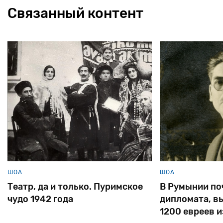
Связанный контент
ШОА
только. Пуримское
В Румынии почтили память
да
дипломата, вызволившего
1200 евреев из черновицког