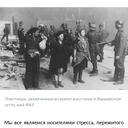
Повстанцы, захваченные во время восстания в Варшавском
гетто, май 1943
Мы все являемся носителями стресса, пережитого