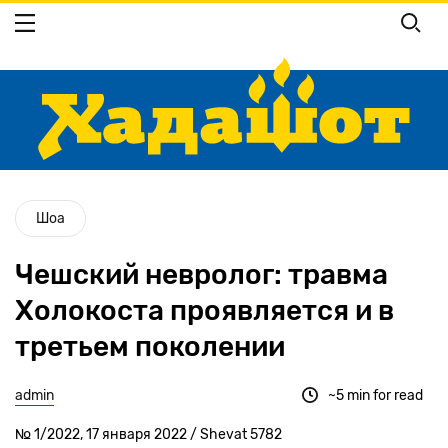
Перейти
к
основному
содержанию
Шоа
Чешский невролог: травма
Холокоста проявляется и в
третьем поколении
admin
~5 min for read
№ 1/2022, 17 января 2022 / Shevat 5782