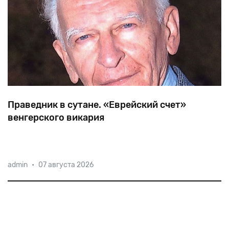
Праведник в сутане. «Еврейский счет»
венгерского викария
Историки
ставят
Тибора
Баранского
в
один
ряд
с
admin
•
07 августа 2026
Раулем
Валленбергом,
ведь
усилиями
тихого
героя
было
спасено
от
7000
до
12000
евреев.