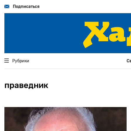
Перейти
к
Подписаться
основному
содержанию
Рубрики
С
праведник