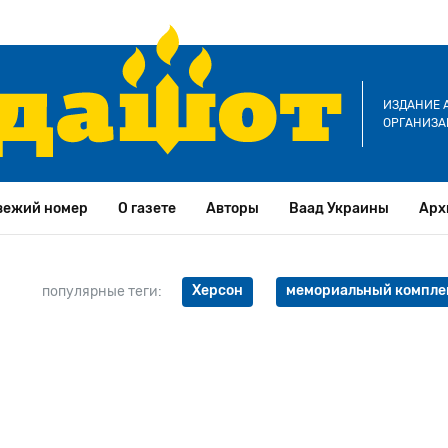
ИЗДАНИЕ 
ОРГАНИЗА
вежий номер
О газете
Авторы
Ваад Украины
Арх
Херсон
мемориальный компле
популярные теги: