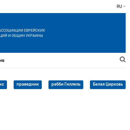
RU
АССОЦИАЦИИ ЕВРЕЙСКИХ
ЦИЙ И ОБЩИН УКРАИНЫ
ив
кс
праведник
рабби Гиллель
Белая Церковь