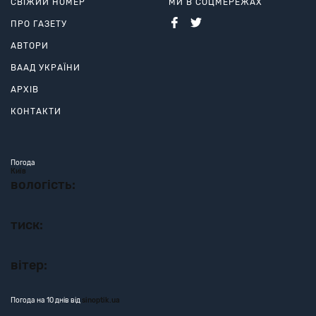
СВІЖИЙ НОМЕР
МИ В СОЦМЕРЕЖАХ
ПРО ГАЗЕТУ
АВТОРИ
ВААД УКРАЇНИ
АРХІВ
КОНТАКТИ
Погода
Київ
вологість:
тиск:
вітер:
Погода на 10 днів від
sinoptik.ua