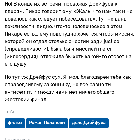
Но! В конце их встречи, провожая Дрейфуса к
дверям, Пикар говорит ему: «Жаль, что нам так и не
довелось как следует побеседовать». Тут не дань
вежливости: видно, что-то человеческое в этом
Пикаре есть... ему подспудно хочется, чтобы миссия,
которой он отдал столько энергии ради justice
(справедливости), была бы и миссией merci
(милосердия), отложила бы хоть какой-то отсвет на
его душу.
Но тут уж Дрейфус сух. Я, мол, благодарен тебе как
справедливому законнику, но все равно ты
антисемит, и между нами нет ничего общего.
Жестокий финал.
Теґи:
фильм
Роман Полански
дело Дрейфуса
Поділитися: