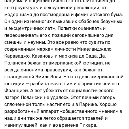
нацизма и социалистического тоталитаризма до
контркультуры и сексуальной революции, от
модернизма до постмодерна и феминистского бума.
Он один из немногих выживших «бабочек безумных
и эксцентричных лет». Попытки оценивать и
переоценивать его с позиций сегодняшнего дня
смешны и неумны. Это все равно что судить по
современным меркам личности Микеланджело,
Караваджо, Казановы и маркиза де Сада. Да,
Полански бежал от американской юстиции, не
всегда синонима правосудия, как бежал от
французской Эмиль Золя. Но это дело американской
юстиции — разбираться с ним и с приютившей его
Францией. А вот убежать от социалистического
лагеря Полански не удалось. Этот вечный лагерь
сплоченной толпы настиг его и в Париже. Хорошо
разработанный аппарат «общественного мнения» в
наши дни так же легко обращается травлей и
манипуляцией, как и во времена Пикара.