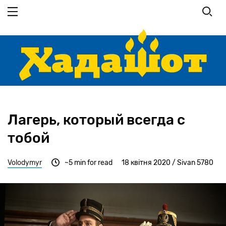
Перейти
до
основного
вмісту
Лагерь, который всегда с
тобой
Volodymyr
~5 min for read
18 квітня 2020 / Sivan 5780