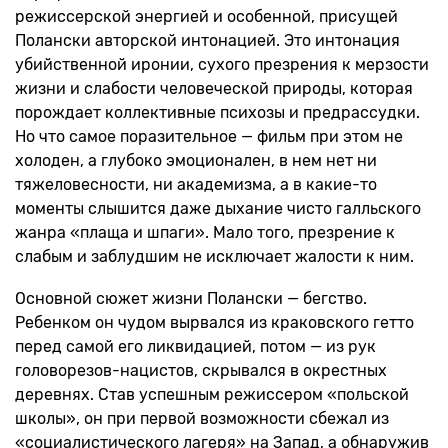
режиссерской энергией и особенной, присущей
Полански авторской интонацией. Это интонация
убийственной иронии, сухого презрения к мерзости
жизни и слабости человеческой природы, которая
порождает коллективные психозы и предрассудки.
Но что самое поразительное — фильм при этом не
холоден, а глубоко эмоционален, в нем нет ни
тяжеловесности, ни академизма, а в какие-то
моменты слышится даже дыхание чисто галльского
жанра «плаща и шпаги». Мало того, презрение к
слабым и заблудшим не исключает жалости к ним.
Основной сюжет жизни Полански — бегство.
Ребенком он чудом вырвался из краковского гетто
перед самой его ликвидацией, потом — из рук
головорезов-нацистов, скрывался в окрестных
деревнях. Став успешным режиссером «польской
школы», он при первой возможности сбежал из
«социалистического лагеря» на Запад, а обнаружив