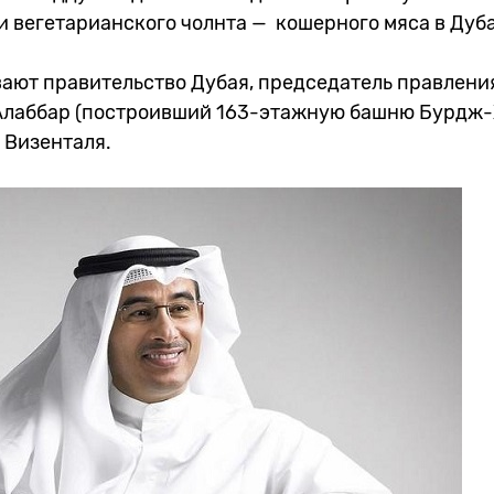
и вегетарианского чолнта — кошерного мяса в Дуба
ают правительство Дубая, председатель правлени
 Алаббар (построивший 163-этажную башню Бурдж-
 Визенталя.