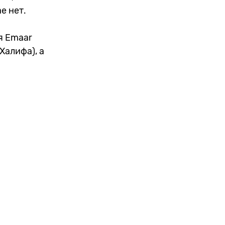
е нет.
я Emaar
Халифа), а