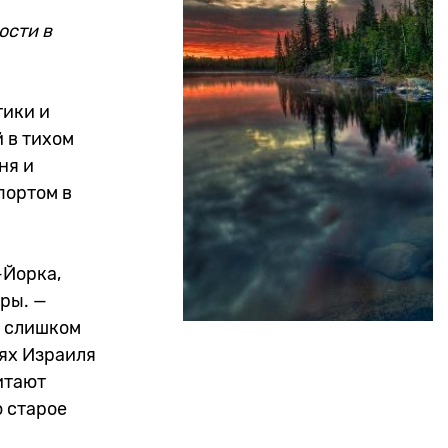
ости в
тики и
 в тихом
ня и
портом в
-Йорка,
ры. —
т слишком
ях Израиля
итают
о старое