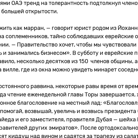
ями ОАЭ тренд на толерантность подтолкнул члено
 большей открытости.
жить как марран, — говорит юрист родом из Йохан
 на соплеменников, тайно соблюдавших еврейские 
и. — Правительство хочет, чтобы мы чувствовали 
 и занимались бизнесом». В субботу и еврейские 
вило, несколько десятков из 150 членов общины, а
а вилле, где из окна можно увидеть минарет соседн
остоянного раввина, некоторые равы время от вре
да чтение еженедельной главы Торы завершается, 
онное благословение на местный лад: «Благословл
помогай, возвышай, увеличь и возвысь президента
айеда и его заместителя, правителя Дубая — шейх
правителей других эмиратов». После ортодоксальн
т киддуш над вином и садятся за трапезу из салат