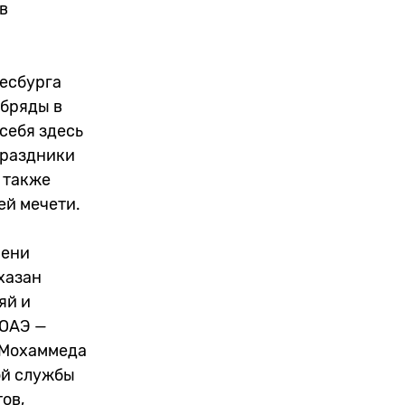
в
несбурга
обряды в
себя здесь
праздники
 также
ей мечети.
мени
хазан
яй и
 ОАЭ —
а Мохаммеда
ой службы
ов,