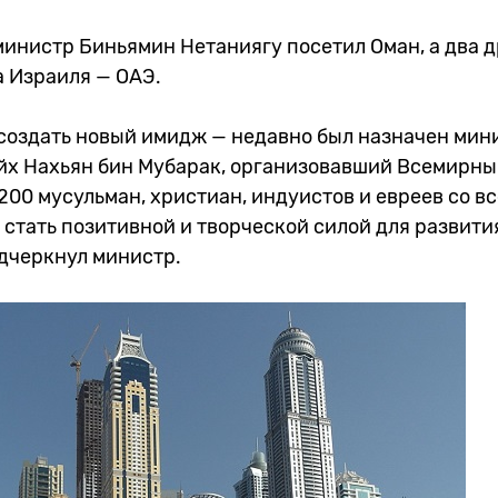
министр Биньямин Нетаниягу посетил Оман, а два 
а Израиля — ОАЭ.
создать новый имидж — недавно был назначен мин
йх Нахьян бин Мубарак, организовавший Всемирны
200 мусульман, христиан, индуистов и евреев со вс
стать позитивной и творческой силой для развити
одчеркнул министр.