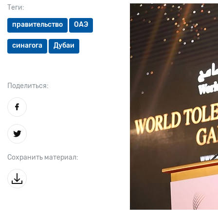
Теги:
правительство
ОАЭ
синагога
Дубаи
Поделиться:
Сохранить материал: