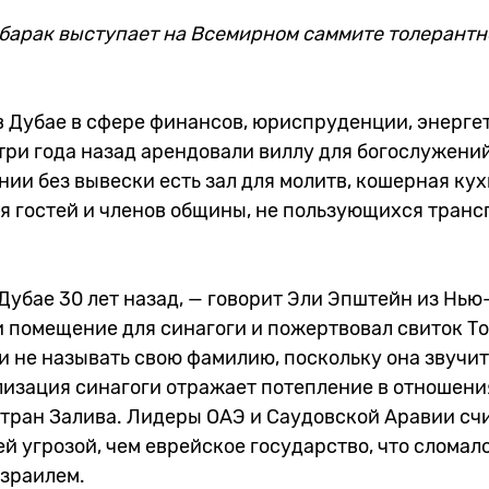
барак выступает на Всемирном саммите толерантн
в Дубае в сфере финансов, юриспруденции, энерге
три года назад арендовали виллу для богослужений
нии без вывески есть зал для молитв, кошерная кух
я гостей и членов общины, не пользующихся транс
 Дубае 30 лет назад, — говорит Эли Эпштейн из Нью
 помещение для синагоги и пожертвовал свиток То
и не называть свою фамилию, поскольку она звучи
лизация синагоги отражает потепление в отношени
стран Залива. Лидеры ОАЭ и Саудовской Аравии сч
й угрозой, чем еврейское государство, что сломал
Израилем.