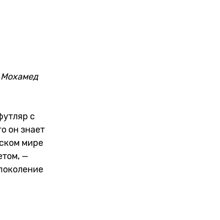
и Мохамед
футляр с
о он знает
бском мире
етом, —
 поколение