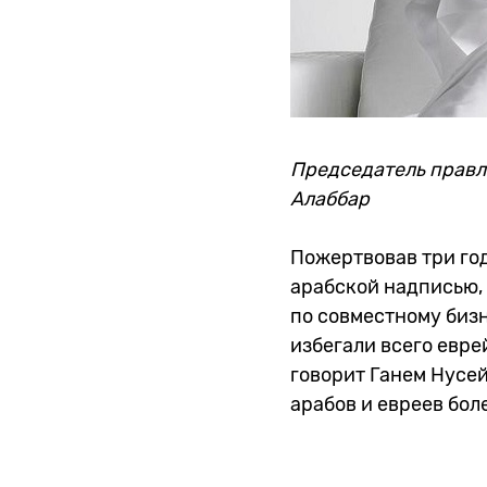
Председатель правле
Алаббар
Пожертвовав три год
арабской надписью, 
по совместному бизн
избегали всего евре
говорит Ганем Нусейб
арабов и евреев бол