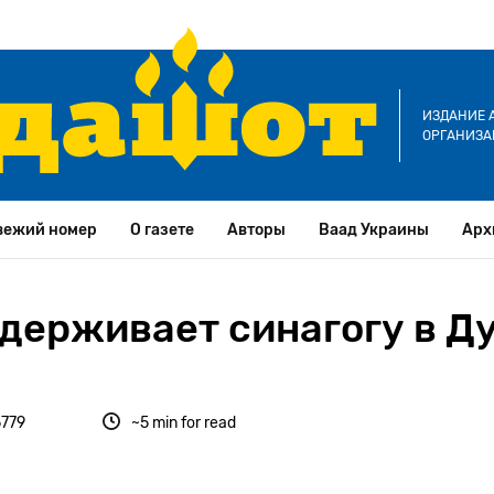
ИЗДАНИЕ 
ОРГАНИЗА
вежий номер
О газете
Авторы
Ваад Украины
Арх
держивает синагогу в Д
5779
~5 min for read