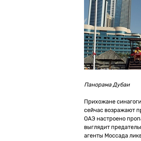
Панорама Дубаи
Прихожане синагоги
сейчас возражают п
ОАЭ настроено проп
выглядит предательс
агенты Моссада лик