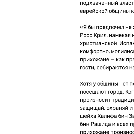
подхваченный власт
еврейской общины к
«Я бы предпочел не 
Росс Крил, намекая
христианской Испани
комфортно, молились
прихожане — как пра
гости, собираются н
Хотя у общины нет п
посещают город. Ког
произносит традици
защищай, охраняй и 
шейха Халифа бин З
бин Рашида и всех 
прихожане произнося