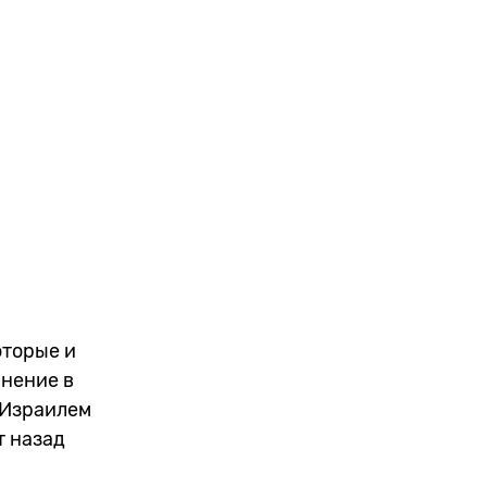
оторые и
мнение в
 Израилем
т назад