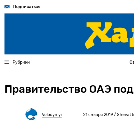
Перейти
к
Подписаться
основному
содержанию
Рубрики
С
Правительство ОАЭ под
Volodymyr
21 января 2019 / Shevat 