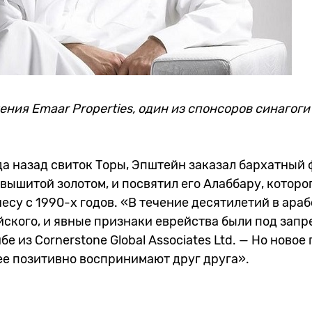
ния Emaar Properties, один из спонсоров синагог
а назад свиток Торы, Эпштейн заказал бархатный 
вышитой золотом, и посвятил его Алаббару, которог
есу с 1990-х годов. «В течение десятилетий в ара
йского, и явные признаки еврейства были под запр
е из Cornerstone Global Associates Ltd. — Но новое
ее позитивно воспринимают друг друга».