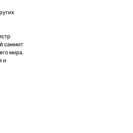
других
истр
й саммит
его мира.
я и