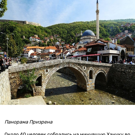
Панорама Призрена
Около 40 человек собрались на минувшую Хануку во