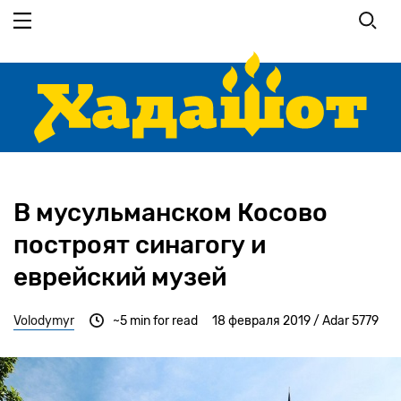
Перейти
к
основному
содержанию
В мусульманском Косово
построят синагогу и
еврейский музей
Volodymyr
~5 min for read
18 февраля 2019 / Adar 5779