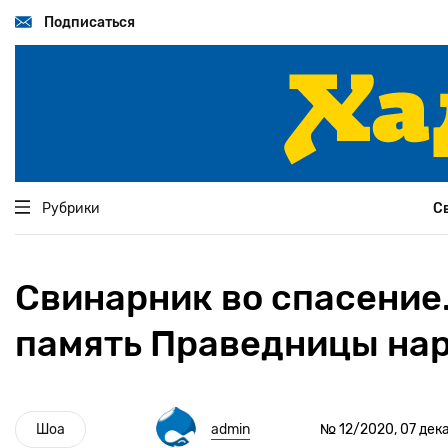
Перейти
к
Подписаться
основному
содержанию
Рубрики
С
Свинарник во спасение
память Праведницы на
Шоа
admin
№ 12/2020, 07 дека