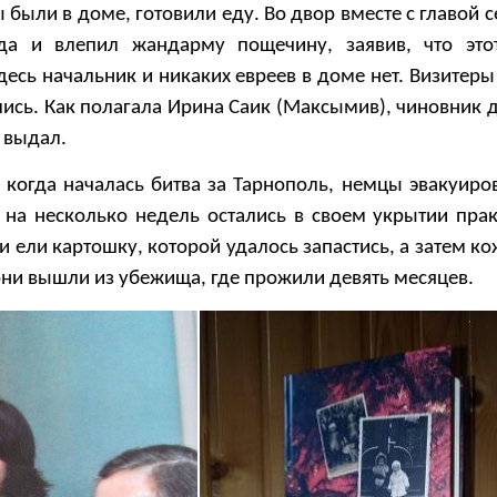
ыли в доме, готовили еду. Во двор вместе с главой 
да и влепил жандарму пощечину, заявив, что это
здесь начальник и никаких евреев в доме нет. Визитер
ись. Как полагала Ирина Саик (Максымив), чиновник 
е выдал.
, когда началась битва за Тарнополь, немцы эвакуиро
 на несколько недель остались в своем укрытии прак
 ели картошку, которой удалось запастись, а затем ко
они вышли из убежища, где прожили девять месяцев.