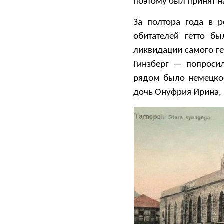
поэтому был принят на
За полтора года в р
обитателей гетто б
ликвидации самого г
Гинзберг — попросил
рядом было немецкое
дочь Онуфрия Ирина, 