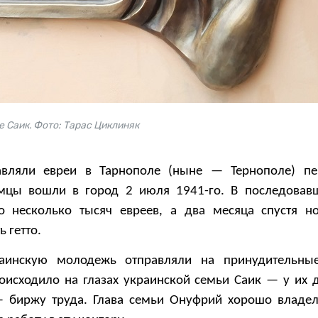
 Саик. Фото: Тарас Циклиняк
авляли евреи в Тарнополе (ныне — Тернополе) пе
мцы вошли в город 2 июля 1941-го. В последовав
о несколько тысяч евреев, а два месяца спустя н
ь гетто.
аинскую молодежь отправляли на принудительны
роисходило на глазах украинской семьи Саик — у их
— биржу труда. Глава семьи Онуфрий хорошо владе