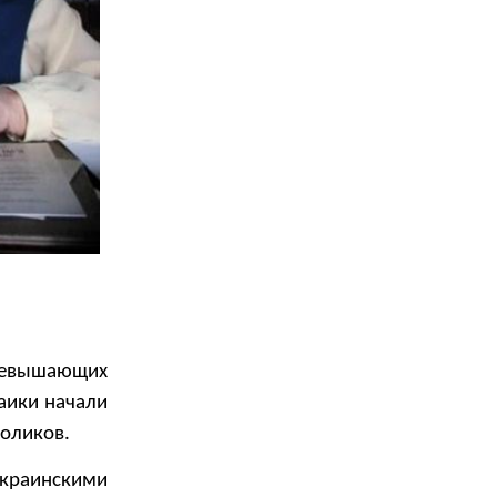
ревышающих
аики начали
роликов.
украинскими