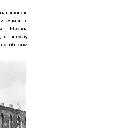
большинство
иступили к
ия — Михаил
, поскольку
ала об этом