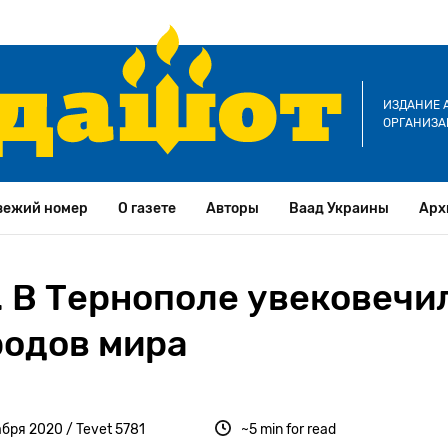
ИЗДАНИЕ 
ОРГАНИЗА
вежий номер
О газете
Авторы
Ваад Украины
Арх
. В Тернополе увековечи
родов мира
бря 2020 / Tevet 5781
~5 min for read