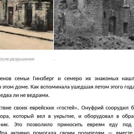
после разрушения
.
ленов семьи Гинзберг и семеро их знакомых наш
 этом доме. Как вспоминала ушедшая летом этого года
 едва ли не ведрами.
ствие своих еврейских «гостей», Онуфрий соорудил 
дора, который вел в укрытие, и оборудовал в обр
арник. Это позволило приносить евреям еду под
Ира активно помогала своим родителям — вместе