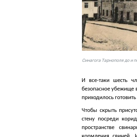
Синагога Тарнополя до и 
И все-таки шесть ч
безопасное убежище в
приходилось готовить
Чтобы скрыть присут
стену посреди кори
пространстве свин
кормления свиней. 