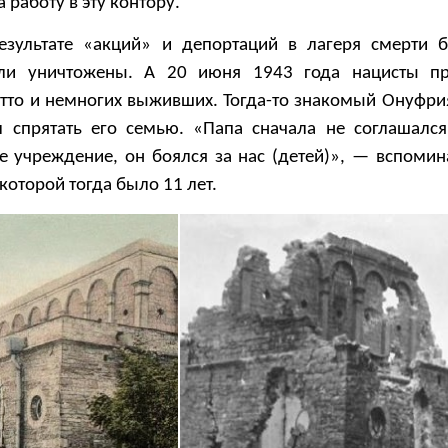
 работу в эту контору.
езультате «акций» и депортаций в лагеря смерти 
ыли уничтожены. А 20 июня 1943 года нацисты пр
етто и немногих выживших. Тогда-то знакомый Онуфр
 спрятать его семью. «Папа сначала не соглашался
 учреждение, он боялся за нас (детей)», — вспомин
которой тогда было 11 лет.