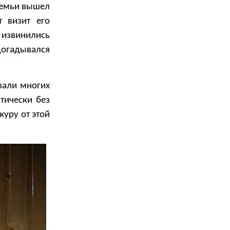
семьи вышел
т визит его
ы извинились
догадывался
вали многих
тически без
журу от этой