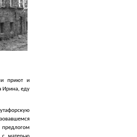
ли приют и
 Ирина, еду
бутафорскую
азовавшемся
 предлогом
 с матерью