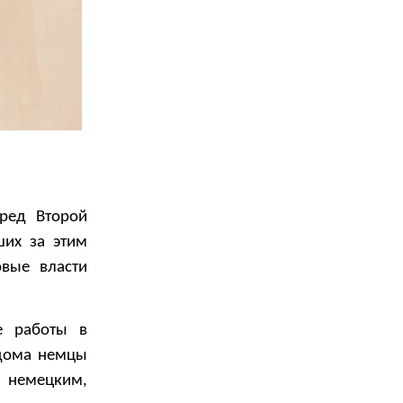
ред Второй
ших за этим
овые власти
е работы в
 дома немцы
л немецким,