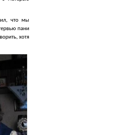
рил, что мы
тервью пани
орить, хотя