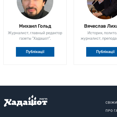
Михаил Гольд
Вячеслав Лих
Журналист, главный редактор
Историк, полито
газеты "Хадашот".
журналист, препода
Публікації
Публікації
СВІЖ
ПРО Г