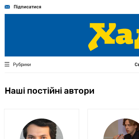
Перейти
до
Підписатися
основного
вмісту
Рубрики
С
Наші постійні автори