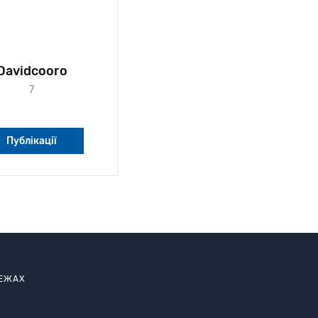
Davidcooro
7
Публікації
РЕЖАХ