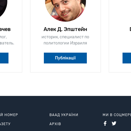
ачев
Алек Д. Эпштейн
лог,
историк, специалист по
ватель.
политологии Израиля
Публікації
ИЙ НОМЕР
ВААД УКРАЇНИ
МИ В СОЦМЕ
АЗЕТУ
АРХІВ