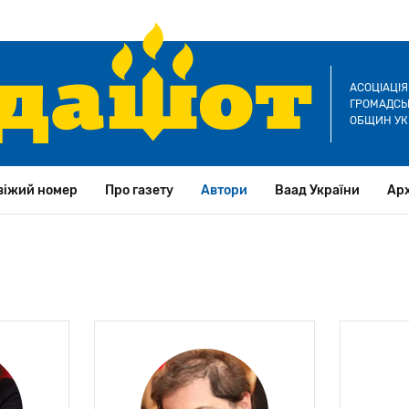
АСОЦІАЦІ
ГРОМАДСЬК
ОБЩИН УК
віжий номер
Про газету
Автори
Ваад України
Арх