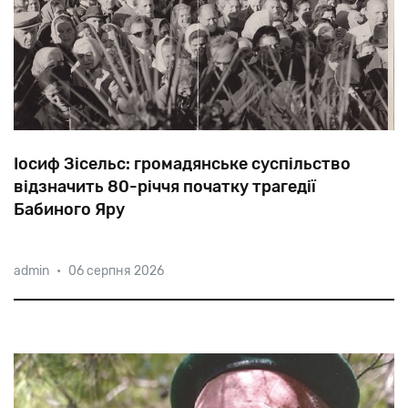
Іосиф Зісельс: громадянське суспільство
відзначить 80-річчя початку трагедії
Бабиного Яру
Окрім
державної
програми
і
візитів
зарубіжних
admin
•
06 серпня 2026
лідерів,
ряд
ініціатив
готують
громадські
організації.