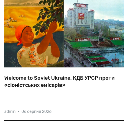
Welcome to Soviet Ukraine. КДБ УРСР проти
«сіоністських емісарів»
Про
подвійну
роль
гідів-перекладачів,
реакцію
влади
admin
•
06 серпня 2026
на
незручні
запитання
іноземців
і
стеження
КДБ
за
західними
туристами-євреями,
розповідає
історик
Михайло
Міцель.