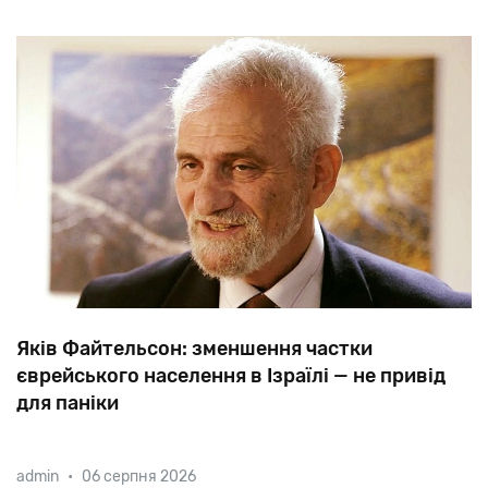
Яків Файтельсон: зменшення частки
єврейського населення в Ізраїлі — не привід
для паніки
Частка
єврейського
населення
в
Ізраїлі
вперше
в
admin
•
06 серпня 2026
історії
впала
нижче
74%,
-
повідомив
Ізраїльський