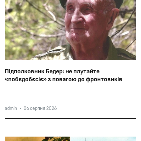
Підполковник Бедер: не плутайте
«побєдобєсіє» з повагою до фронтовиків
«Нас
використовували
як
затичку,
кидаючи
на
admin
•
06 серпня 2026
найнебезпечніші
ділянки
фронту»,
—
каже
97-річний
уродженець
Харкова,
а
нині
ізраїльтянин
Григорій
Самуїлович
Бедер.